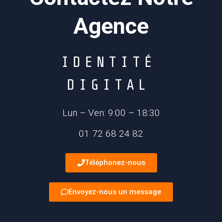
Agence
I
D
E
N
T
I
T
É
D
I
G
I
T
A
L
Lun – Ven: 9:00 – 18:30
01 72 68 24 82
Téléphonez-nous
Envoyez-nous un message