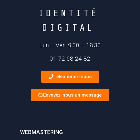
I
D
E
N
T
I
T
É
D
I
G
I
T
A
L
Lun – Ven: 9:00 – 18:30
01 72 68 24 82
Téléphonez-nous
Envoyez-nous un message
WEBMASTERING