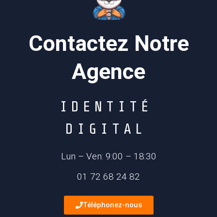
Contactez Notre
Agence
I
D
E
N
T
I
T
É
D
I
G
I
T
A
L
Lun – Ven: 9:00 – 18:30
01 72 68 24 82
Téléphonez-nous