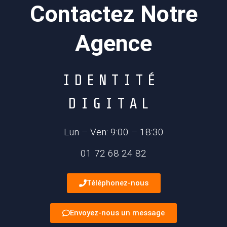
Contactez Notre
Agence
I
D
E
N
T
I
T
É
D
I
G
I
T
A
L
Lun – Ven: 9:00 – 18:30
01 72 68 24 82
Téléphonez-nous
Envoyez-nous un message