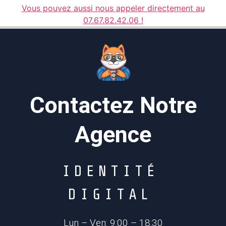
Vous pouvez aussi nous appeler directement au
07.67.82.42.06 !
Contactez Notre
Agence
I
D
E
N
T
I
T
É
D
I
G
I
T
A
L
Lun – Ven: 9:00 – 18:30