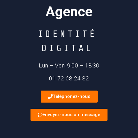
Agence
I
D
E
N
T
I
T
É
D
I
G
I
T
A
L
Lun – Ven: 9:00 – 18:30
01 72 68 24 82
Téléphonez-nous
Envoyez-nous un message