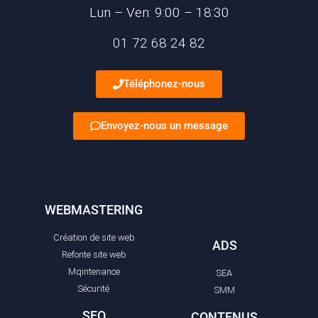
Lun – Ven: 9:00 – 18:30
01 72 68 24 82
Téléphonez-nous
Envoyez-nous un message
WEBMASTERING
Création de site web
ADS
Refonte site web
Mqintenance
SEA
Sécurité
SMM
SEO
CONTENUS