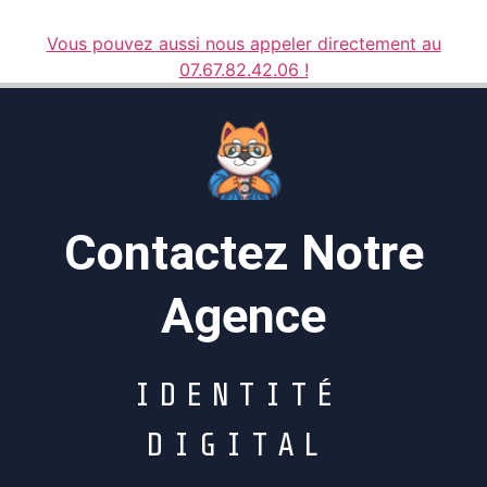
Vous pouvez aussi nous appeler directement au
07.67.82.42.06 !
Contactez Notre
Agence
I
D
E
N
T
I
T
É
D
I
G
I
T
A
L