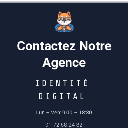
Contactez Notre
Agence
I
D
E
N
T
I
T
É
D
I
G
I
T
A
L
Lun – Ven: 9:00 – 18:30
01 72 68 24 82