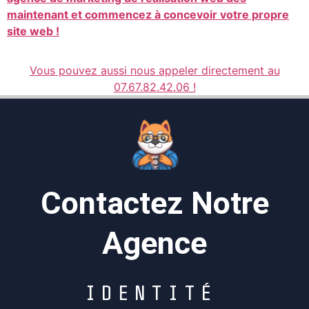
maintenant et commencez à concevoir votre propre
site web !
Vous pouvez aussi nous appeler directement au
07.67.82.42.06 !
Contactez Notre
Agence
I
D
E
N
T
I
T
É