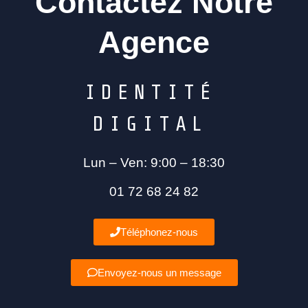
Contactez Notre
Agence
I
D
E
N
T
I
T
É
D
I
G
I
T
A
L
Lun – Ven: 9:00 – 18:30
01 72 68 24 82
Téléphonez-nous
Envoyez-nous un message