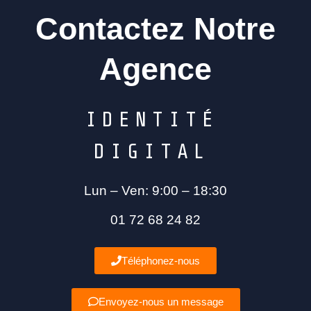
Contactez Notre
Agence
I
D
E
N
T
I
T
É
D
I
G
I
T
A
L
Lun – Ven: 9:00 – 18:30
01 72 68 24 82
Téléphonez-nous
Envoyez-nous un message