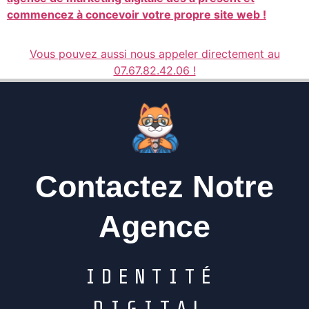
commencez à concevoir votre propre site web !
Vous pouvez aussi nous appeler directement au
07.67.82.42.06 !
Contactez Notre
Agence
I
D
E
N
T
I
T
É
D
I
G
I
T
A
L