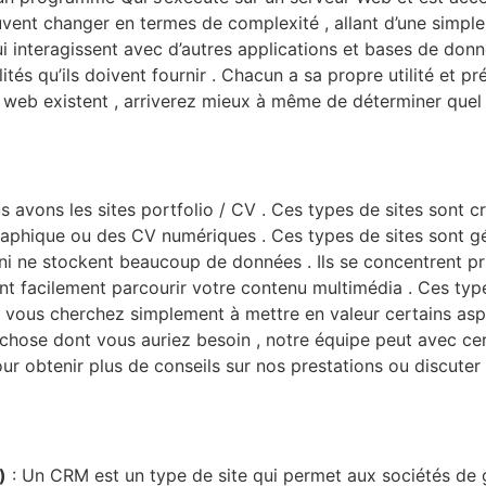
euvent changer en termes de complexité , allant d’une simpl
 interagissent avec d’autres applications et bases de données
ités qu’ils doivent fournir . Chacun a sa propre utilité et 
s web existent , arriverez mieux à même de déterminer quel
ous avons les sites portfolio / CV . Ces types de sites sont
aphique ou des CV numériques . Ces types de sites sont gé
i ne stockent beaucoup de données . Ils se concentrent prin
ent facilement parcourir votre contenu multimédia . Ces type
i vous cherchez simplement à mettre en valeur certains asp
 chose dont vous auriez besoin , notre équipe peut avec cer
pour obtenir plus de conseils sur nos prestations ou discut
)
: Un CRM est un type de site qui permet aux sociétés de gé