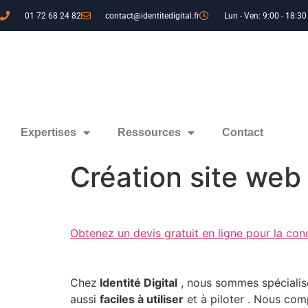
01 72 68 24 82
contact@identitedigital.fr
Lun - Ven: 9:00 - 18:30
Expertises
Ressources
Contact
Création site w
Obtenez un devis gratuit en ligne pour la con
Chez
Identité Digital
, nous sommes spécialis
aussi
faciles à utiliser
et à piloter . Nous com