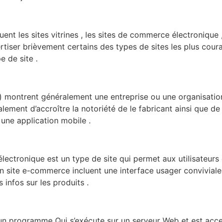
nt les sites vitrines , les sites de commerce électronique 
pertiser brièvement certains des types de sites les plus co
 de site .
ls ) montrent généralement une entreprise ou une organisatio
ralement d’accroître la notoriété de le fabricant ainsi que de 
ne application mobile .
lectronique est un type de site qui permet aux utilisateurs 
’un site e-commerce incluent une interface usager conviviale 
infos sur les produits .
un programme Qui s’exécute sur un serveur Web et est acces