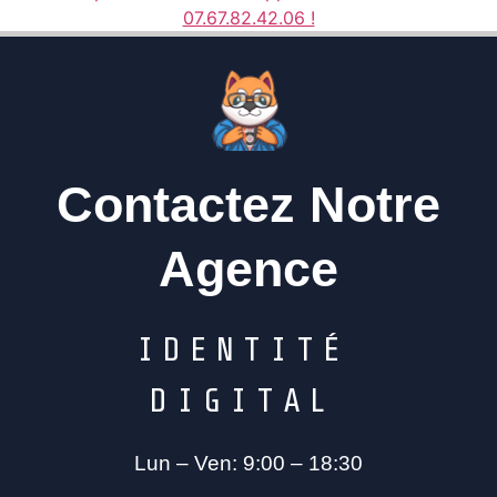
07.67.82.42.06 !
Contactez Notre
Agence
I
D
E
N
T
I
T
É
D
I
G
I
T
A
L
Lun – Ven: 9:00 – 18:30