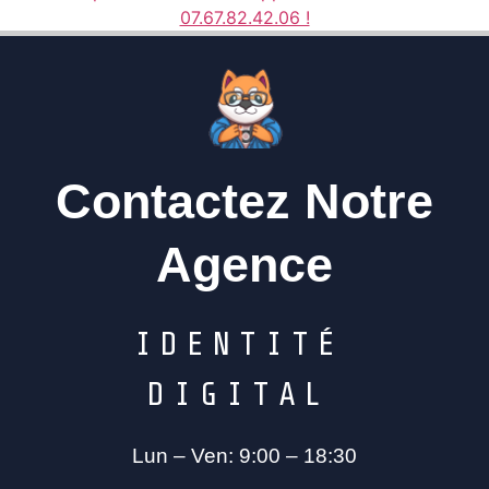
07.67.82.42.06 !
Contactez Notre
Agence
I
D
E
N
T
I
T
É
D
I
G
I
T
A
L
Lun – Ven: 9:00 – 18:30