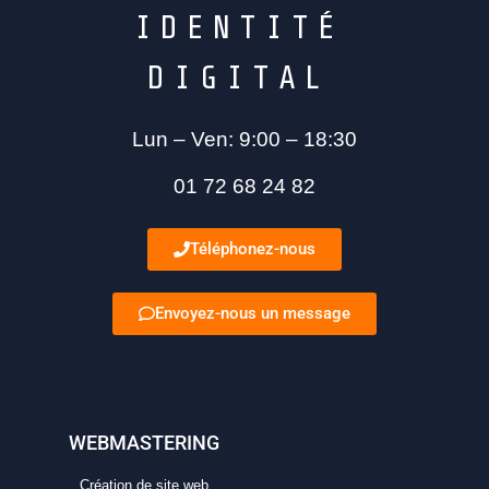
I
D
E
N
T
I
T
É
D
I
G
I
T
A
L
Lun – Ven: 9:00 – 18:30
01 72 68 24 82
Téléphonez-nous
Envoyez-nous un message
WEBMASTERING
Création de site web